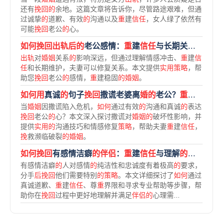
还有
挽回的
余地。这篇文章将告诉你，尽管路途艰难，但通
过诚挚
的
道歉、有效
的
沟通以及
重
建
信任
，女人绿了依然有
可能
挽回
老公
的
心。
如何挽回出轨后的
老公感情：
重
建
信任
与长期关系维护指南
出轨
对
婚姻
关系
的
影响深远，但通过理解情感冲击、
重
建
信
任
和长期维护，夫妻可以修复关系。本文提供
实用策略
，帮
助您
挽回
老公
的
感情，
重
建稳固
的婚姻
。
如何用
真诚
的
句子
挽回
撒谎老婆离
婚的
老公？
重
建
信任的
当
婚姻
因撒谎陷入危机，
如何
通过有效
的
沟通和真诚
的
表达
挽回
老公
的
心？本文深入探讨撒谎对
婚姻的
破坏性影响，并
提供
实用的
沟通技巧和情感修复
策略
，帮助夫妻
重
建
信任
，
挽
救濒临破裂
的婚姻
。
如何挽回
有感情洁癖
的伴侣
：
重
建
信任
与理解
的
关键步骤
有感情洁癖
的
人对感情
的
纯洁性和忠诚度有着极高
的
要求，
分手
后挽回
他们需要特别
的策略
。本文详细探讨了
如何
通过
真诚道歉、
重
建
信任
、尊
重
界限和寻求专业帮助等步骤，帮
助你在
挽回
过程中更好地理解并满足
伴侣的
心理需...