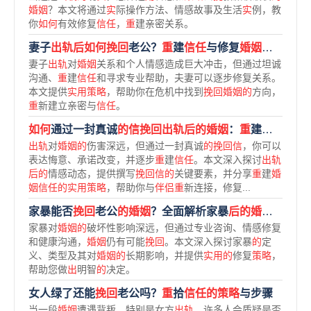
婚姻
？本文将通过
实
际操作方法、情感故事及生活
实
例，教
你
如何
有效修复
信任
，
重
建亲密关系。
妻子
出轨后如何挽回
老公？
重
建
信任
与修复
婚姻的实用
指
妻子
出轨
对
婚姻
关系和个人情感造成巨大冲击，但通过坦诚
沟通、
重
建
信任
和寻求专业帮助，夫妻可以逐步修复关系。
本文提供
实用策略
，帮助你在危机中找到
挽回婚姻的
方向，
重
新建立亲密与
信任
。
如何
通过一封真诚
的信挽回出轨后的婚姻
：
重
建
信任
与情
出轨
对
婚姻的
伤害深远，但通过一封真诚
的挽回信
，你可以
表达悔意、承诺改变，并逐步
重
建
信任
。本文深入探讨
出轨
后的
情感动态，提供撰写
挽回信的
关键要素，并分享
重
建
婚
姻信任的实用策略
，帮助你与
伴侣重
新连接，修复...
家暴能否
挽回
老公
的婚姻
？全面解析家暴
后的婚姻
修复
策
家暴对
婚姻的
破坏性影响深远，但通过专业咨询、情感修复
和健康沟通，
婚姻
仍有可能
挽回
。本文深入探讨家暴
的
定
义、类型及其对
婚姻的
长期影响，并提供
实用的
修复
策略
，
帮助您做
出
明智
的
决定。
女人绿了还能
挽回
老公吗？
重
拾
信任的策略
与步骤
当一段
婚姻
遭遇背叛，特别是女方
出轨
，许多人会质疑是否