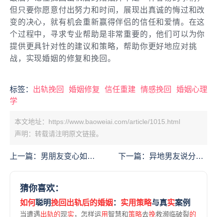
但只要你愿意付出努力和时间，展现出真诚的悔过和改
变的决心，就有机会重新赢得伴侣的信任和爱情。在这
个过程中，寻求专业帮助是非常重要的，他们可以为你
提供更具针对性的建议和策略，帮助你更好地应对挑
战，实现婚姻的修复和挽回。
标签：
出轨挽回
婚姻修复
信任重建
情感挽回
婚姻心理
学
本文地址：https://www.baoweiai.com/article/1015.html
声明：转载请注明原文链接。
上一篇：
男朋友变心如何
下一篇：
异地男友说分
挽回：实用策略与心理洞
手，能挽回吗？全方位情
察
感修复攻略
猜你喜欢：
如何
聪明
挽回出轨后的婚姻
：
实用策略
与真
实
案例
当遭遇
出轨的
现
实
，怎样运
用
智慧和
策略
去
挽
救濒临破裂
的