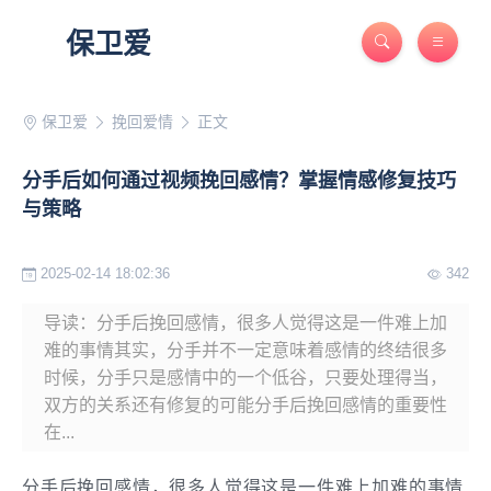
保卫爱
保卫爱
挽回爱情
正文
分手后如何通过视频挽回感情？掌握情感修复技巧
与策略
2025-02-14 18:02:36
342
导读：分手后挽回感情，很多人觉得这是一件难上加
难的事情其实，分手并不一定意味着感情的终结很多
时候，分手只是感情中的一个低谷，只要处理得当，
双方的关系还有修复的可能分手后挽回感情的重要性
在...
分手后挽回感情，很多人觉得这是一件难上加难的事情