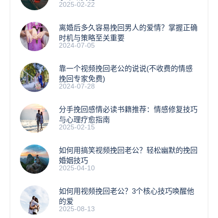
2025-02-22
离婚后多久容易挽回男人的爱情？掌握正确
时机与策略至关重要
2024-07-05
靠一个视频挽回老公的说说(不收费的情感
挽回专家免费)
2024-07-28
分手挽回感情必读书籍推荐：情感修复技巧
与心理疗愈指南
2025-02-15
如何用搞笑视频挽回老公？轻松幽默的挽回
婚姻技巧
2025-04-10
如何用视频挽回老公？3个核心技巧唤醒他
的爱
2025-08-13