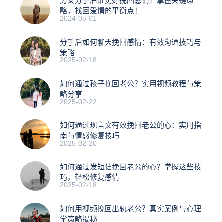
男女分手后谁更好挽回感情？掌握关键策
略，找回爱情的平衡点！
2024-05-01
分手后如何聊天挽回感情：有效沟通技巧与
策略
2025-02-18
如何通过孩子挽回老公？实用视频教程与策
略分享
2025-02-22
如何通过现言文有效挽回老公的心：实用指
南与情感修复技巧
2025-02-20
如何通过发短信挽回老公的心？掌握这些技
巧，轻松修复感情
2025-02-18
如何用视频挽回出轨老公？真实案例与心理
学策略揭秘