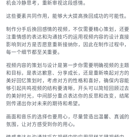
机会冷静思考，重新审视这段感情。
这些要素共同作用，能够大大提高挽回成功的可能性。
制作分手后挽回感情的视频，不仅需要精心策划，还要
注重情感的表达和沟通技巧的运用视频内容的设计直接
影响到对方是否愿意重新接纳你，因此在制作过程中，
每一个细节都至关重要。
视频内容的策划与设计是第一步你需要明确视频的主题
和目标，是表达歉意、分享成长，还是重新唤起对方的
美好回忆策划时，考虑对方的性格和喜好，确保内容能
够引起共鸣视频的结构要清晰，开头可以简短回顾过去
的美好时光，中间部分重点表达你的反思和改变，结尾
则传递出你对未来的期待和希望。
画面和音乐的选择也要用心，尽量营造出温馨、真诚的
氛围，让对方感受到你的用心。