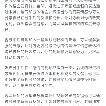
情感表达与沟通技巧在视频中的应用同样关键视频中，
你的语言要真诚、自然，避免过于夸张或虚假的表达通
过眼神、语气和肢体语言，传递出你的真实情感你可以
分享自己在分手后的反思和成长，让对方看到你的改变
同时，避免指责或抱怨，而是以理解和包容的态度去沟
通。
视频中适当地加入一些幽默或轻松的元素，可以缓解紧
张的气氛，让对方更容易接受你的信息通过情感表达和
沟通技巧的巧妙结合，你的视频将更具感染力，更容易
打动对方的心。
发布分手后挽回感情的视频只是第一步，后续的跟进和
效果评估同样重要通过收集和分析观众的反馈，你可以
更好地了解视频的效果，并根据实际情况调整挽回策
略，从而提高成功的可能性。
观众反馈的收集与分析是评估视频效果的关键你可以通
过多种渠道获取反馈，比如对方的直接回应、共同朋友