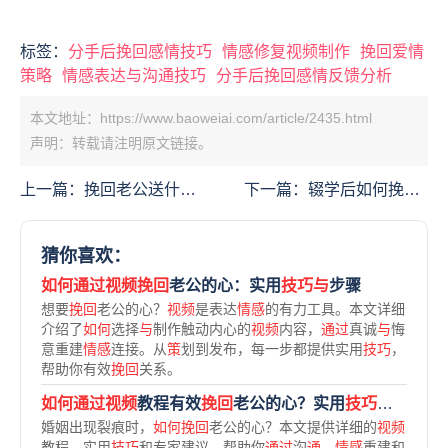
标签：
分手后挽回感情技巧
情感修复视频制作
挽回爱情
策略
情感表达与沟通技巧
分手后挽回感情反馈分析
本文地址：https://www.baoweiai.com/article/2435.html
声明：转载请注明原文链接。
上一篇：
挽回老公送什么
下一篇：
辍学后如何挽回
礼物最好？精选礼物指南
老公的身体：重建信任与
助你重燃爱火
亲密感的实用指南
猜你喜欢：
如何通过视频挽回
老公的心：实用
技巧与
步骤
想要
挽回
老公的心？
视频
是表达
情感
的有力工具。本文详细
介绍了
如何
选择
与
制作触动内心的
视频
内容，
通过
真诚
与
悔
意重建
情感
连接。从
策
划到发布，每一步都提供实用
技巧
，
帮助你有效
挽回
关系。
如何通过视频
教程有效
挽回
老公的心？实用
技巧与
专家建
婚姻出现裂痕时，
如何挽回
老公的心？本文提供详细的
视频
教程、实用
技巧
和专家建议，帮助你
通过
沟
通
、
情感
重建和