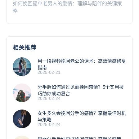
如何挽回孤单老男人的爱情：理解与陪伴的关键策
略
相关推荐
用一段视频挽回老公的话术：高效情感修复
指南
2025-02-21
分手后如何通过见面挽回感情？5个实用技
巧助你成功复合
2025-02-24
女生多久会挽回分手的感情？掌握最佳时机
与策略
2025-02-24