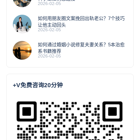
2026-02-05
如何用朋友圈文案挽回出轨老公？7个技巧
让他主动回头
2026-02-05
如何通过婚姻小说修复夫妻关系？5本治愈
系书籍推荐
2026-02-05
+V免费咨询20分钟