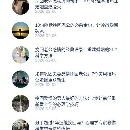
挽回老公感动哭的句子：10个心理学技巧让
婚姻重燃爱火
2026-02-06
10句幽默挽回老公的必杀金句，让冷战瞬间
破冰
2026-02-06
挽回老公感情的经典语录：重建婚姻的21个
科学方法
2026-02-06
如何巩固夫妻感情挽回老公？7个实用技巧
让婚姻重获新生
2026-02-05
挽回爱情的男人最好的方法：7步让前任重
新爱上你的心理学技巧
2026-02-05
分手超过1年还能挽回吗？心理学专家教你
科学重建情感连接