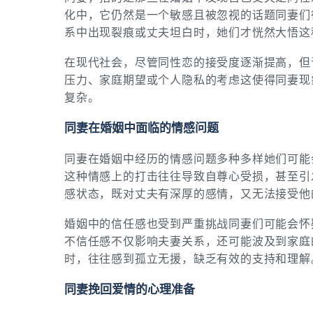
化中，它仍然是一个敏感且被忽视的话题同妻们
系中出现裂痕或丈夫坦白时，她们才恍然大悟这
在现代社会，尽管同性恋的接受度逐渐提高，但
压力、家庭期望或个人隐私的考虑这使得同妻现
复杂。
同妻在婚姻中面临的情感问题
同妻在婚姻中经历的情感问题多种多样她们可能
这种情感上的打击往往导致自尊心受损，甚至引
感状态，既对丈夫有深厚的感情，又无法接受他
婚姻中的信任感也受到严重挑战同妻们可能会怀
不信任感不仅影响夫妻关系，还可能波及到家庭
时，往往感到孤立无援，缺乏有效的支持和理解
同妻挽回爱情的心理准备