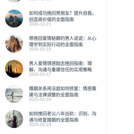
如何成功挽回男朋友？提升自我，
创造高价值的全面指南
2024-12-21
想挽回爱情秘籍的男人说说：从心
理学到实际行动的全面指南
2025-02-19
男人爱情情感励志挽回指南：理
解、沟通与重建信任的实用策略
2025-02-17
婚姻关系闹法庭如何修复：情感重
建与法律调整的全面指南
2025-02-24
如何挽回老公八年出轨：识别、沟
通与修复婚姻的全面指南
2025-02-24