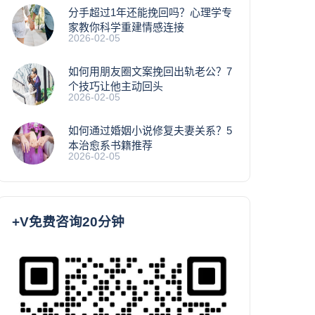
分手超过1年还能挽回吗？心理学专
家教你科学重建情感连接
2026-02-05
如何用朋友圈文案挽回出轨老公？7
个技巧让他主动回头
2026-02-05
如何通过婚姻小说修复夫妻关系？5
本治愈系书籍推荐
2026-02-05
+V免费咨询20分钟