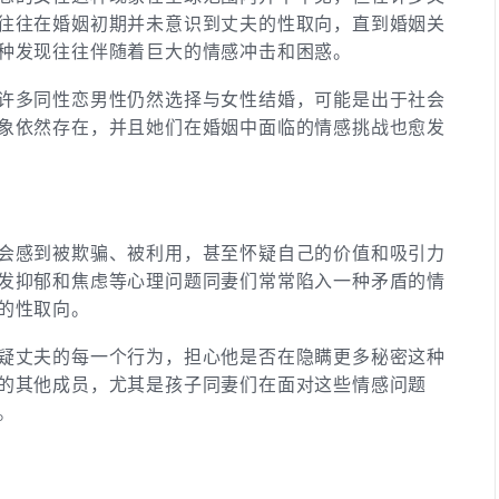
往往在婚姻初期并未意识到丈夫的性取向，直到婚姻关
种发现往往伴随着巨大的情感冲击和困惑。
许多同性恋男性仍然选择与女性结婚，可能是出于社会
象依然存在，并且她们在婚姻中面临的情感挑战也愈发
会感到被欺骗、被利用，甚至怀疑自己的价值和吸引力
发抑郁和焦虑等心理问题同妻们常常陷入一种矛盾的情
的性取向。
疑丈夫的每一个行为，担心他是否在隐瞒更多秘密这种
的其他成员，尤其是孩子同妻们在面对这些情感问题
。