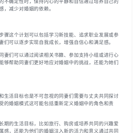
的不确定性时，保持内心的平静和自信通过培养自己的
感，减少对婚姻的依赖。
步骤这个计划可以包括学习新技能、追求职业发展或参
妻们可以逐步实现自我成长，增强自信心和满足感。
同妻们可以通过阅读相关书籍、参加支持小组或进行心
能够帮助同妻们更好地应对婚姻中的挑战，还能为她们
和生活目标也是不可忽视的同妻们需要与丈夫共同探讨
受的婚姻模式这可能包括重新定义婚姻中的角色和责
长期的生活目标，比如旅行、购房或培养共同的兴趣爱
属感，还能为他们的婚姻注入新的活力和意义通过共同