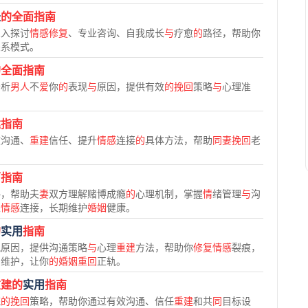
长
的全面指南
深入探讨
情感修复
、专业咨询、自我成长
与
疗愈
的
路径，帮助你
关系模式。
的全面指南
分析
男人
不
爱
你
的
表现
与
原因，提供有效
的挽回
策略
与
心理准
建指南
效沟通、
重建
信任、提升
情感
连接
的
具体方法，帮助
同妻挽回
老
面指南
略，帮助夫
妻
双方理解赌博成瘾
的
心理机制，掌握
情
绪管理
与
沟
立
情感
连接，长期维护
婚姻
健康。
的
实用
指南
轨原因，提供沟通策略
与
心理
重建
方法，帮助你
修复情感
裂痕，
系维护，让你
的婚姻重回
正轨。
重建的
实用
指南
统
的挽回
策略，帮助你通过有效沟通、信任
重建
和共
同
目标设