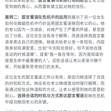
时默默承担家务。
甜言蜜语与实际行动的结合
让老公感
受到她的真心，从而重新建立起对她的信任。
案例二：甜言蜜语在危机中的运用
则展示了另一位女生
如何在婚姻危机中巧妙运用甜言蜜语挽回老公的心。她
的老公因为一次误会，对她产生了严重的怀疑，甚至提
出了分居。这位女生没有急于解释，而是选择用甜言蜜
语来表达自己的感情。她每天给老公发一条短信，内容
简单却充满爱意，比如“今天阳光很好，但不如你在我
身边的时候温暖”，或者“我一直在等你，因为我知道你
是我生命中最重要的人”。这些话语让老公逐渐冷静下
来，开始重新思考他们的关系。
这位女生的甜言蜜语之所以有效，是因为她选择了合适
的时机和方式。她没有在老公情绪激动时强行解释，而
是通过短信这种温和的方式，让老公感受到她的爱意和
耐心。
选择合适的时机与方式表达甜言蜜语
是她在危机
中成功挽回老公的关键。