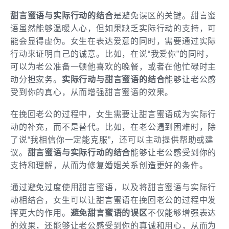
甜言蜜语与实际行动的结合
是避免误区的关键。甜言蜜
语虽然能够温暖人心，但如果缺乏实际行动的支持，可
能会显得虚伪。女生在表达爱意的同时，需要通过实际
行动来证明自己的诚意。比如，在说“我爱你”的同时，
可以为老公准备一顿他喜欢的晚餐，或者在他忙碌时主
动分担家务。
实际行动与甜言蜜语的结合
能够让老公感
受到你的真心，从而增强甜言蜜语的效果。
在挽回老公的过程中，女生需要让甜言蜜语成为实际行
动的补充，而不是替代。比如，在老公遇到困难时，除
了说“我相信你一定能克服”，还可以主动提供帮助或建
议。
甜言蜜语与实际行动的结合
能够让老公感受到你的
支持和理解，从而为修复婚姻关系创造更好的条件。
通过避免过度使用甜言蜜语，以及将甜言蜜语与实际行
动相结合，女生可以让甜言蜜语在挽回老公的过程中发
挥更大的作用。
避免甜言蜜语的误区
不仅能够增强表达
的效果，还能够让老公感受到你的真诚和用心，从而为