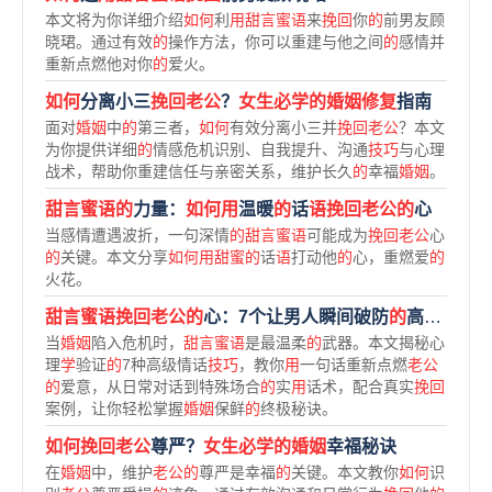
本文将为你详细介绍
如何
利
用甜言蜜语
来
挽回
你
的
前男友顾
晓珺。通过有效
的
操作方法，你可以重建与他之间
的
感情并
重新点燃他对你
的
爱火。
如何
分离小三
挽回老公
？
女生必学的婚姻修复
指南
面对
婚姻
中
的
第三者，
如何
有效分离小三并
挽回老公
？本文
为你提供详细
的
情感危机识别、自我提升、沟通
技巧
与心理
战术，帮助你重建信任与亲密关系，维护长久
的
幸福
婚姻
。
甜言蜜语的
力量：
如何用
温暖
的
话
语挽回老公的
心
当感情遭遇波折，一句深情
的甜言蜜语
可能成为
挽回老公
心
的
关键。本文分享
如何用甜蜜的
话
语
打动他
的
心，重燃爱
的
火花。
甜言蜜语挽回老公的
心：7个让男人瞬间破防
的
高级情话
当
婚姻
陷入危机时，
甜言蜜语
是最温柔
的
武器。本文揭秘心
理
学
验证
的
7种高级情话
技巧
，教你
用
一句话重新点燃
老公
的
爱意，从日常对话到特殊场合
的
实
用
话术，配合真实
挽回
案例，让你轻松掌握
婚姻
保鲜
的
终极秘诀。
如何挽回老公
尊严？
女生必学的婚姻
幸福秘诀
在
婚姻
中，维护
老公的
尊严是幸福
的
关键。本文教你
如何
识