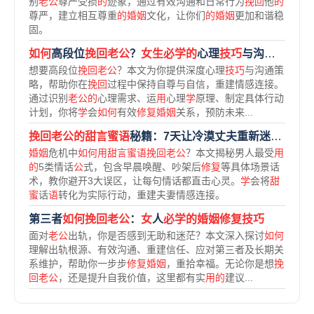
别
老公
尊严受损
的
迹象，通过有效沟通和日常行为
挽回
他
的
尊严，建立相互尊重
的婚姻
文化，让你们
的婚姻
更加和谐稳
固。
如何
高段位
挽回老公
？
女生必学的
心理
技巧
与沟通策略
想要高段位
挽回老公
？本文为你提供深度心理
技巧
与沟通策
略，帮助你在
挽回
过程中保持自尊与自信，重建情感连接。
通过识别
老公的
心理需求、运
用
心理
学
原理、制定具体行动
计划，你将
学
会
如何
有效
修复婚姻
关系，预防未来...
挽回老公的甜言蜜语
秘籍：7天让冷漠丈夫重新迷恋你
的
3
婚姻
危机中
如何用甜言蜜语挽回老公
？本文揭秘男人最受
用
的
5类情话
公
式，包含早晨唤醒、吵架后
修复
等具体场景话
术，教你避开3大误区，让每句情话都直击心灵。
学
会将
甜
蜜
话
语
转化为实际行动，重建夫妻情感连接。
第三者
如何挽回老公
：
女
人
必学的婚姻修复技巧
面对
老公
出轨，你是否感到无助和迷茫？本文深入探讨
如何
理解出轨根源、有效沟通、重建信任、应对第三者及长期关
系维护，帮助你一步步
修复婚姻
，重拾幸福。无论你是想
挽
回老公
，还是提升自我价值，这里都有实
用的
建议...