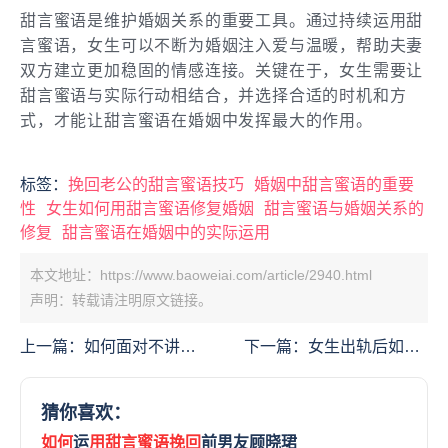
甜言蜜语是维护婚姻关系的重要工具。通过持续运用甜
言蜜语，女生可以不断为婚姻注入爱与温暖，帮助夫妻
双方建立更加稳固的情感连接。关键在于，女生需要让
甜言蜜语与实际行动相结合，并选择合适的时机和方
式，才能让甜言蜜语在婚姻中发挥最大的作用。
标签：
挽回老公的甜言蜜语技巧
婚姻中甜言蜜语的重要
性
女生如何用甜言蜜语修复婚姻
甜言蜜语与婚姻关系的
修复
甜言蜜语在婚姻中的实际运用
本文地址：https://www.baoweiai.com/article/2940.html
声明：转载请注明原文链接。
上一篇：
如何面对不讲理
下一篇：
女生出轨后如何
的老公并成功挽回婚姻：
挽回老公？5个实用方法
实用技巧与策略
修复婚姻关系
猜你喜欢：
如何
运
用甜言蜜语挽回
前男友顾晓珺