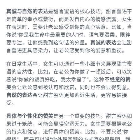
真诚与自然的表达
是甜言蜜语的核心技巧。甜言蜜语不
是简单的奉承或敷衍，而是发自内心的情感流露。女生
在表达时，需要让老公感受到你的真心实意。比如，当
你说“你是我生命中最重要的人”时，语气要温柔，眼神
要专注，让他感受到这句话的分量。
真诚的表达
会让甜
言蜜语更具感染力，让老公感受到你的爱意和重视。
在日常生活中，女生可以通过一些小细节来展现甜言蜜
语的自然性。比如，在老公为你做了一顿饭后，可以笑
着说“你做的饭真好吃，我太幸福了”。这种
不经意的赞
美
会让老公感到被认可和欣赏，同时也不会显得刻意。
自然的表达
会让甜言蜜语更加贴近生活，更容易被接
受。
具体与个性化的赞美
是另一个重要的技巧。甜言蜜语如
果过于笼统，可能会显得空洞无力。女生需要根据老公
的特点和优点，进行具体的赞美。比如，不要只说“你
很棒”，而是可以说“你处理问题的方式真的很聪明，我