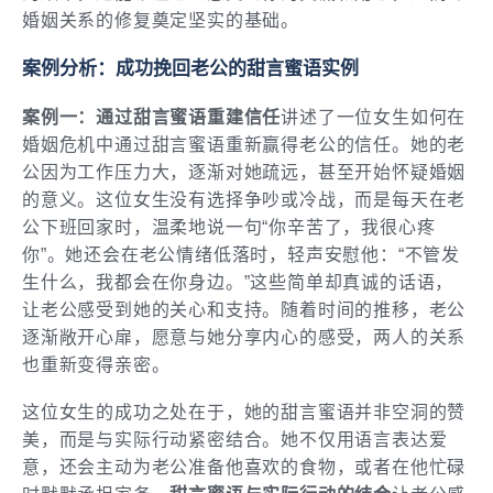
婚姻关系的修复奠定坚实的基础。
案例分析：成功挽回老公的甜言蜜语实例
案例一：通过甜言蜜语重建信任
讲述了一位女生如何在
婚姻危机中通过甜言蜜语重新赢得老公的信任。她的老
公因为工作压力大，逐渐对她疏远，甚至开始怀疑婚姻
的意义。这位女生没有选择争吵或冷战，而是每天在老
公下班回家时，温柔地说一句“你辛苦了，我很心疼
你”。她还会在老公情绪低落时，轻声安慰他：“不管发
生什么，我都会在你身边。”这些简单却真诚的话语，
让老公感受到她的关心和支持。随着时间的推移，老公
逐渐敞开心扉，愿意与她分享内心的感受，两人的关系
也重新变得亲密。
这位女生的成功之处在于，她的甜言蜜语并非空洞的赞
美，而是与实际行动紧密结合。她不仅用语言表达爱
意，还会主动为老公准备他喜欢的食物，或者在他忙碌