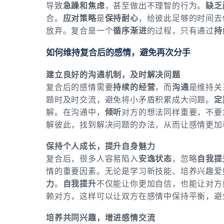
导致
急躁和焦虑
，甚至做出不理智的行为。
缺乏
合。
应对策略
是
保持耐心
，给彼此足够的时间去
放弃。复合是一个
循序渐进
的过程，只有通过
持
如何维持复合后的感情，避免再次分手
建立良好的沟通机制，及时解决问题
复合后的感情需要
持续的经营
，而
沟通
是维持关
题时及时交流，避免将小矛盾积累成大问题。
定
解。在沟通中，
倾听
对方的想法同样重要，不要
解彼此，找到解决问题的办法，从而让感情更加
保持个人成长，提升自身魅力
复合后，很多人容易陷入
安逸状态
，忽略
自我提
情的重要因素。无论是学习新技能、培养兴趣爱
力
。
自我提升
不仅能让你更加自信，也能让对方
赖对方，这样可以让双方在感情中保持平衡，避
培养共同兴趣，增进感情交流