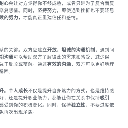
耐心
会让对方觉得你不够成熟，或者只是为了复合而复
修复感情。同时，
坚持努力
，即使遇到挫折也不要轻易
续的努力
，才能真正重建信任和感情。
系的关键。双方应建立
开放、坦诚的沟通机制
，遇到问
期沟通
可以帮助双方了解彼此的需求和感受，减少误
急于反驳或辩解。通过
有效的沟通
，双方可以更好地理
稳固。
升
。
个人成长
不仅是提升自身魅力的方式，也是维持感
好，还是提升职业能力，都能让你在关系中保持
吸引
感受到你的积极变化。同时，保持
独立性
，不要过度依
免再次出现矛盾。