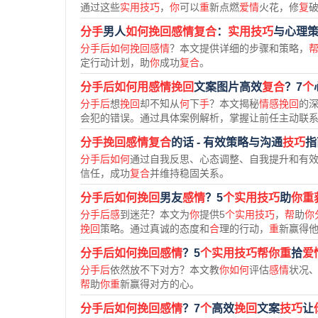
通过这些
实用技巧
，
你
可以
重
新点燃
爱情
火花，修
复
分手
男人
如何挽回感情复合
：
实用技巧
与心理
分手后如何挽回感情
？本文提供详细的步骤和策略，
定行动计划，助
你
成功
复合
。
分手后如何用感情挽回
文案图片高效
复合
？7
个
分手后
想
挽回
却不知从
何
下
手
？本文揭秘
情感挽回
的
会犯的错误。通过具体案例解析，掌握让前任主动联
分手挽回感情复合
的话 - 有效策略与沟通
技巧
指
分手后如何
通过自我反思、心态调整、自我提升和有
信任，成功
复合
并维持稳固关系。
分手后如何挽回
男友
感情
？5
个实用技巧
助
你重
分手后感
到迷茫？本文为
你
提供5
个实用技巧
，
帮
助
你
挽回
策略。通过真诚的态度和
合
理的行动，
重
新赢得
分手后如何挽回感情
？5
个实用技巧帮你重
拾
爱
分手后
依然放不下对方？本文教
你如何
评估
感情
状况
帮
助
你重
新赢得对方的心。
分手后如何挽回感情
？7
个
高效
挽回
文案
技巧
让