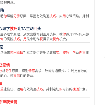
破裂的关系。
策略
帮
助
你
理解
分手
原因、掌握有效沟通
技巧
、应
用
心理策略，并制
心理学
技巧
让TA主动
回
头
深层心理学原理，从文案撰写到图片选择，教
你
避开99%的人都
系
你
的高阶
技巧
，
用
最小动作
获
得最大
复合
机会。
南
效沟通来
挽回感情
？本文提供详细步骤和
实用技巧
，
帮
助
你重
建
获爱情
分
析
分手
原因、识别
情感
需求、改善沟通模式，并制定有效的
他的心，修
复你
们的关系。
情
、
重
建信任、运
用
有效沟通
技巧
，并制定切
实
可行的
挽回
计划，
你重获爱情