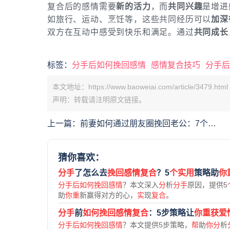
复合后的感情需要
新的活力
，而
共同兴趣
是增进
如旅行、运动、烹饪等，这些共同经历可以
加深
双方在互动中感受到快乐和满足。通过
共同成长
标签：
分手后如何挽回感情
感情复合技巧
分手后
本文地址：https://www.baoweiai.com/article/3479.html
声明：转载请注明原文链接。
上一篇：
前妻如何通过朋友圈挽回老公：7个实
用技巧让你重获幸福
猜你喜欢：
分手
了怎么去
挽回感情复合
？5
个实用
策略助
你
分手后如何挽回感情
？本文深入
分
析
分手
原因，提供5
助
你重
新赢得对方的心，
实
现
复合
。
分手
前
如何挽回感情复合
：5步策略让
你重获爱
分手后如何挽回感情
？本文提供5步策略，
帮
助
你分
析