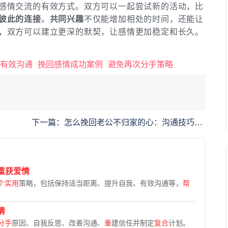
感情交流的有效方式。双方可以一起尝试新的活动，比
彼此的连接
。
共同兴趣
不仅能增加相处的时间，还能让
，双方可以建立更深的默契，让感情更加稳定和长久。
有效沟通
挽回感情成功案例
避免再次分手策略
下一篇：
怎么挽回老公不归家的心：沟通技巧与
心理应对策略
重获爱情
个实用
策略，包括保持适当距离、提升自我、有效沟通等，
帮
情
分手
原因、自我反思、改善沟通、
重
建信任并制定
复合
计划。