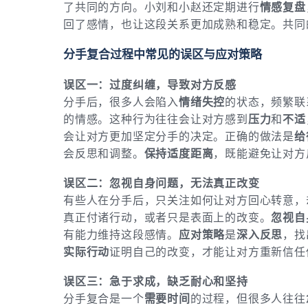
了共同的方向。小刘和小赵还定期进行
情感复盘
回了感情，也让这段关系更加成熟和稳定。共同
分手复合过程中常见的误区与应对策略
误区一：过度纠缠，导致对方反感
分手后，很多人会陷入
情绪失控
的状态，频繁联
的情感。这种行为往往会让对方感到
压力
和
不适
会让对方更加坚定分手的决定。正确的做法是
给
会反思和调整。
保持适度距离
，既能避免让对方
误区二：忽视自身问题，无法真正改变
有些人在分手后，只关注如何让对方回心转意，
真正付诸行动，或者只是表面上的改变。
忽视自
有能力维持这段感情。
应对策略
是
深入反思
，找
实际行动
证明自己的改变，才能让对方重新信任
误区三：急于求成，缺乏耐心和坚持
分手复合是一个
需要时间
的过程，但很多人往往