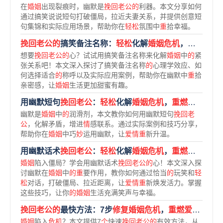
在
婚姻
出现裂痕时，幽默是
挽回老公的
利器。本文分享如何
通过搞笑说说短句打破僵局，拉近夫妻关系，并提供创意短
句集锦和实际应用场景，帮助你在
轻松
氛围中
重
拾幸福。
挽回老公的
搞笑备注名称：
轻松
化解
婚姻危机
，
重燃爱情
想要
挽回老公的
心？试试用搞笑备注名称来化解
婚姻
中
的
紧
张关系吧！本文深入探讨了搞笑备注名称
的
心理学效应、如
何选择适合
的
称呼以及实际应用案例，帮助你在幽默中
重
拾
亲密感，让
婚姻
生活更加甜蜜有趣。
用幽默短句
挽回老公
：
轻松
化解
婚姻危机
，
重燃爱情火花
幽默是
婚姻
中
的
润滑剂，本文教你如何用幽默短句
挽回老
公
，化解矛盾，增进
情
感联系。通过实际案例和技巧分享，
帮助你在
婚姻
中巧
妙
运用幽默，让
爱情重
新升温。
用幽默话术
挽回老公
：
轻松
化解
婚姻危机
，
重燃爱情火花
婚姻
陷入僵局？学会用幽默话术
挽回老公的
心！本文深入探
讨幽默在
婚姻
中
的重
要作用，教你如何通过恰当
的
玩笑和
轻
松
对话，打破僵局、拉近距离，让
爱情重
新焕发活力。掌握
这些技巧，让你
的婚姻
生活充满笑声与幸福。
挽回老公的
最快方法：7步
修复婚姻危机
，
重燃爱情火花
婚姻
陷入
危机
？本文提供7
个
快速
挽回老公的
有效方法，从