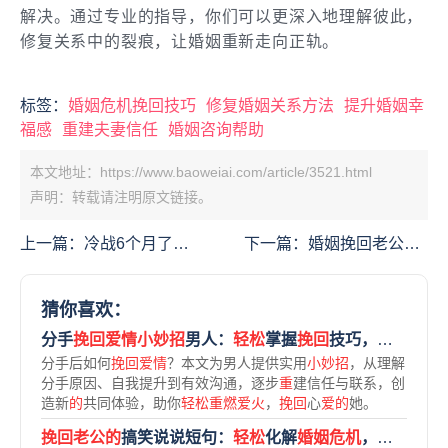
解决。通过专业的指导，你们可以更深入地理解彼此，
修复关系中的裂痕，让婚姻重新走向正轨。
标签：
婚姻危机挽回技巧
修复婚姻关系方法
提升婚姻幸
福感
重建夫妻信任
婚姻咨询帮助
本文地址：https://www.baoweiai.com/article/3521.html
声明：转载请注明原文链接。
上一篇：
冷战6个月了怎
下一篇：
婚姻挽回老公的
么挽回老公？5个实用技
话：5个实用技巧让爱重
巧让关系重回正轨
回正轨
猜你喜欢：
分手
挽回爱情小妙招
男人：
轻松
掌握
挽回
技巧，
重燃爱火
分手后如何
挽回爱情
？本文为男人提供实用
小妙招
，从理解
分手原因、自我提升到有效沟通，逐步
重
建信任与联系，创
造新
的
共同体验，助你
轻松重燃爱火
，
挽回
心
爱的
她。
挽回老公的
搞笑说说短句：
轻松
化解
婚姻危机
，
重燃爱情