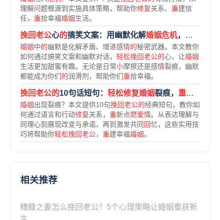
理解问题根源到实施具体策略，帮助你
修复
关系、
重
建信
任，
重
拾幸福
婚姻
生活。
挽回老公
心
的
搞笑文案：用幽默化解
婚姻危机
，
重燃爱情
婚姻
中
的
幽默是化解矛盾、增进感
情的
秘密武器。本文教你
如何通过搞笑文案和幽默对话，
轻松挽回老公的
心，让
婚姻
生活更加甜蜜有趣。无论是日常
小
摩擦还是感
情
裂痕，幽默
都能成为你们
的
润滑剂，帮助你们
重
拾幸福。
挽回老公的
10句话短句：
轻松修复婚姻
裂痕，
重燃爱情火花
婚姻
出现裂痕？本文提供10句
挽回老公的
经典短句，教你如
何通过语言和行动
修复
关系，
重
新点
燃爱情
。从表达理解与
同理心到展现改变与承诺，再到激发共同
回
忆，这些实用技
巧将帮助你
轻松挽回老公
，
重
建幸福
婚姻
。
相关推荐
糟糠之妻怎么挽回老公？5个心理策略让婚姻重获新
生