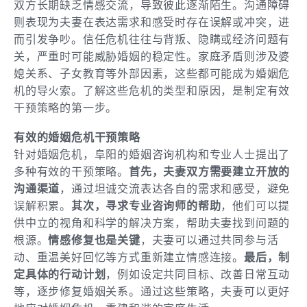
双方长期缺乏情感交流，导致彼此逐渐陌生。沟通障碍
则表现为夫妻在表达需求和感受时存在误解或冲突，进
而引发争吵。信任危机往往与背叛、隐瞒或经济问题有
关，严重时可能威胁婚姻的稳定性。家庭矛盾则涉及婆
媳关系、子女教育等外部因素，这些都可能成为婚姻危
机的导火索。了解这些危机的类型和原因，是制定有效
干预策略的第一步。
有效的婚姻危机干预策略
针对婚姻危机，阜阳的婚姻咨询机构和专业人士提出了
多种有效的干预策略。
首先，夫妻双方需要建立开放的
沟通渠道
，通过坦诚交流表达各自的需求和感受，避免
误解积累。
其次，寻求专业咨询师的帮助
，他们可以提
供中立的视角和科学的解决方案，帮助夫妻找到问题的
根源。
情感修复也是关键
，夫妻可以通过共同参与活
动、重温美好回忆等方式重新建立情感连接。
最后，制
定具体的行动计划
，例如设定共同目标、改善日常互动
等，逐步修复婚姻关系。通过这些策略，夫妻可以更好