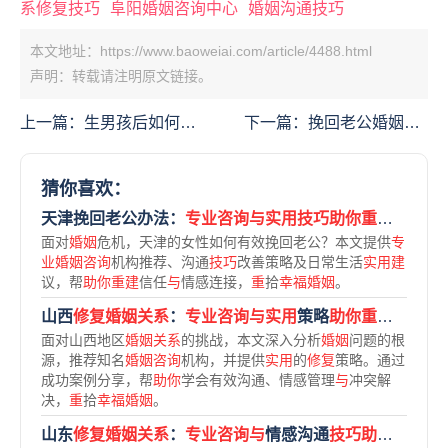
系修复技巧
阜阳婚姻咨询中心
婚姻沟通技巧
本文地址：https://www.baoweiai.com/article/4488.html
声明：转载请注明原文链接。
上一篇：
生男孩后如何挽
下一篇：
挽回老公婚姻的
回老公的心：重建亲密关
话：有效沟通与行动指南
系的实用指南
猜你喜欢：
天津挽回老公办法：
专业咨询与实用技巧助你重建幸福婚姻
面对
婚姻
危机，天津的女性如何有效挽回老公？本文提供
专
业婚姻咨询
机构推荐、沟通
技巧
改善策略及日常生活
实用建
议，帮
助你重建
信任
与
情感连接，
重
拾
幸福婚姻
。
山西
修复婚姻关系
：
专业咨询与实用
策略
助你重
拾
幸福
面对山西地区
婚姻关系
的挑战，本文深入分析
婚姻
问题的根
源，推荐知名
婚姻咨询
机构，并提供
实用
的
修复
策略。通过
成功案例分享，帮
助你
学会有效沟通、情感管理
与
冲突解
决，
重
拾
幸福婚姻
。
山东
修复婚姻关系
：
专业咨询与
情感沟通
技巧助
您
重
拾
幸