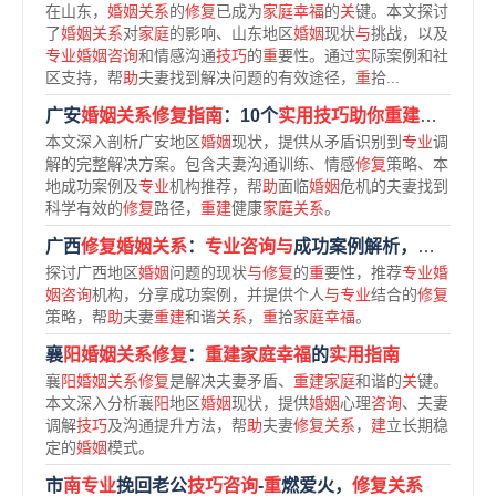
在山东，
婚姻关系
的
修复
已成为
家庭幸福
的
关
键。本文探讨
了
婚姻关系
对
家庭
的影响、山东地区
婚姻
现状
与
挑战，以及
专业婚姻咨询
和情感沟通
技巧
的
重
要性。通过
实
际案例和社
区支持，帮
助
夫妻找到解决问题的有效途径，
重
拾...
广安
婚姻关系修复指南
：10个
实用技巧助你重建幸福家庭
本文深入剖析广安地区
婚姻
现状，提供从矛盾识别到
专业
调
解的完整解决方案。包含夫妻沟通训练、情感
修复
策略、本
地成功案例及
专业
机构推荐，帮
助
面临
婚姻
危机的夫妻找到
科学有效的
修复
路径，
重建
健康
家庭关系
。
广西
修复婚姻关系
：
专业咨询与
成功案例解析，
重
拾
家庭
探讨广西地区
婚姻
问题的现状
与修复
的
重
要性，推荐
专业婚
姻咨询
机构，分享成功案例，并提供个人
与专业
结合的
修复
策略，帮
助
夫妻
重建
和谐
关系
，
重
拾
家庭幸福
。
襄
阳婚姻关系修复
：
重建家庭幸福
的
实用指南
襄
阳婚姻关系修复
是解决夫妻矛盾、
重建家庭
和谐的
关
键。
本文深入分析襄
阳
地区
婚姻
现状，提供
婚姻
心理
咨询
、夫妻
调解
技巧
及沟通提升方法，帮
助
夫妻
修复关系
，
建
立长期稳
定的
婚姻
模式。
市
南专业
挽回老公
技巧咨询
-
重
燃爱火，
修复关系