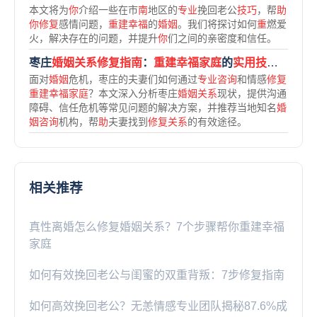
本文将为
你
介绍一些在市
南
地区的
专业
挽回老公
技巧
，帮
助
你修复
感情问题，
重建幸福
的
婚姻
。我们将探讨如何
重
燃爱
火，解决存在的问题，并提升
你
们之间的亲密度和信任。
枣庄
婚姻关系修复指南
：
重建幸福家庭
的
实用技巧与
机构
面对
婚姻
危机，枣庄的夫妻们如何通过
专业咨询
和情感
修复
重建幸福家庭
？本文深入分析枣庄
婚姻关系
现状，提供沟通
障碍、信任危机等常见问题的解决方案，并推荐当地知名
婚
姻咨询
机构，帮
助
夫妻找到
修复关系
的有效途径。
相关推荐
真性离婚怎么修复婚姻关系？7个步骤帮你重建幸福
家庭
如何有效挽回老公与闺蜜的双重背叛：7步修复指南
如何高效挽回老公？无恙情感专业团队揭秘87.6%成