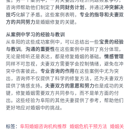
蜜。另一个案例中，一对夫妻因为经济问题频繁争吵，
咨询师帮助他们制定了
共同财务计划
，并通过
冲突解决
技巧
化解了矛盾。这些案例表明，
专业的指导和夫妻双
方的共同努力
是婚姻修复的关键。
从案例中学习的经验与教训
从阜阳的这些成功案例中，可以总结出一些
宝贵的经验
与教训
。
沟通的重要性
在这些案例中得到了充分体现，
无论是倾听还是表达，都是修复婚姻的基础。
情感管理
同样不可忽视，夫妻双方需要学会控制情绪，避免在冲
突中伤害彼此。
专业咨询的作用
在这些案例中尤为突
出，咨询师不仅提供了科学的修复方法，还为夫妻双方
提供了情感支持。
夫妻双方的意愿和努力
也是成功的关
键，修复婚姻需要双方共同参与，而不是单方面的付
出。这些经验为阜阳的其他夫妻提供了参考，帮助他们
更好地应对婚姻中的挑战。
标签：
阜阳婚姻咨询机构推荐
婚姻危机干预方法
婚姻关