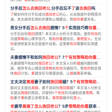
分手后
怎么去挽回老公
,分手后忘不
了
该
去挽回
吗
了
解如何在分手后成功
挽回老公
的心，从自我提升到情感沟
通，本文提供实用的步骤和心理建议，帮
助你重
建关系。
男女分手后
怎么去挽回
感情？5
个
实用技巧帮
你重燃爱火
分手后如何
挽回
感情？本文深入分析分手原因，提供
有效
的
沟通
策略
和心理学技巧，帮
助你重
建信任，
重燃爱火
。无论
你
是想修复关系还是提升自我，这里都
有你
需要的实用建
议。
夫妻感情不和如何
挽回老公
？7
个有效策略助你重燃爱火
夫妻感情不和如何
挽回老公
？本文深入分析
婚
姻问题的根
源，提供专业心理咨询
策略
和
有效
沟通技巧，帮
助你
制定具
体
挽回
计划，
重
建信任与情感连接，让
婚
姻
重
获幸福。
丈夫决定
离婚
妻子如何
挽回婚
姻？5
个有效策略助你重燃爱火
面对丈夫提出
离婚
，妻子该如何
挽回婚
姻？本文深入分析丈
夫提出
离婚
的原因，并提供5
个有效
的沟通和改善
策略
，帮
助
妻子
重
新建立亲密关系，
重燃婚
姻中的
爱火
。
老
婆早
离婚了怎么挽回老公
？5步
策略助你重
获幸福
婚
姻