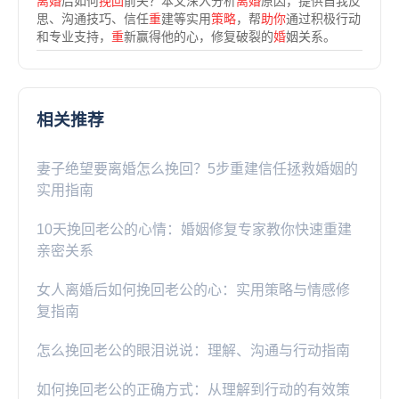
离婚
后如何
挽回
前夫？本文深入分析
离婚
原因，提供自我反
思、沟通技巧、信任
重
建等实用
策略
，帮
助你
通过积极行动
和专业支持，
重
新赢得他的心，修复破裂的
婚
姻关系。
相关推荐
妻子绝望要离婚怎么挽回？5步重建信任拯救婚姻的
实用指南
10天挽回老公的心情：婚姻修复专家教你快速重建
亲密关系
女人离婚后如何挽回老公的心：实用策略与情感修
复指南
怎么挽回老公的眼泪说说：理解、沟通与行动指南
如何挽回老公的正确方式：从理解到行动的有效策