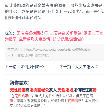
最让我触动的是对金婚夫妻的调查：那些维持亲密关系
的伴侣，更多是在谈论"我们如何一起变老"，而不是"我
们如何回到年轻时"。
标签：
无性婚姻挽回技巧
夫妻亲密关系重建
婚姻心理咨
询指南
重新点燃夫妻激情
长期健康婚姻维护
本文地址：https://www.baoweiai.com/article/6955.html
声明：转载请注明原文链接。
上一篇：
如何挽回老公周
下一篇：
大丈夫怎么挽回
晓鹏？7个重建情感连接
婚姻？7个实用技巧拯救
的有效方法
你的爱情
猜你喜欢：
无性婚姻
离
婚挽回老公
家人,
无性婚姻
如何取证离
婚
"在
无性婚姻
中，当丈夫对
性
生活失去兴趣，但又不愿离
婚
，家庭关系变得复杂时，如何处理并
挽回情
感？本文提供
实用的
情
感指导策略。"