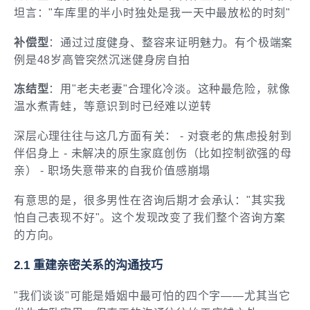
坦言："车库里的半小时独处是我一天中最放松的时刻"
补偿型
：通过过度健身、整容来证明魅力。有个极端案
例是48岁高管突然沉迷健身房自拍
冻结型
：用"老夫老妻"合理化冷淡。这种最危险，就像
温水煮青蛙，等意识到时已经难以逆转
深层心理往往与这几方面有关： - 对衰老的焦虑投射到
伴侣身上 - 未解决的原生家庭创伤（比如控制欲强的母
亲） - 职场失意带来的自我价值感崩塌
有意思的是，很多男性在咨询后期才会承认："其实我
怕自己表现不好"。这个发现改变了我们整个咨询方案
的方向。
2.1 重建亲密关系的沟通技巧
"我们谈谈"可能是婚姻中最可怕的四个字——尤其当它