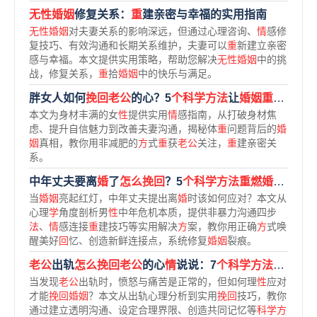
无性婚姻
修复关系：
重
建亲密与幸福的实用指南
无性婚姻
对夫妻关系的影响深远，但通过心理咨询、
情
感修
复技巧、有效沟通和长期关系维护，夫妻可以
重
新建立亲密
感与幸福。本文提供实用策略，帮助您解决
无性婚姻
中的挑
战，修复关系，
重
拾
婚姻
中的快乐与满足。
胖女人如何
挽回老公
的心？5
个科学方法
让
婚姻重燃激情
本文为身材丰满的女
性
提供实用
情
感指南，从打破身材焦
虑、提升自信魅力到改善夫妻沟通，揭秘体
重
问题背后的
婚
姻
真相，教你用非减肥的
方
式
重
获
老公
关注，
重
建亲密关
系。
中年丈夫要离
婚
了
怎么挽回
？5
个科学方法重燃婚姻
希望
当
婚姻
亮起红灯，中年丈夫提出离
婚
时该如何应对？本文从
心理
学
角度剖析男
性
中年危机本质，提供非暴力沟通四步
法
、
情
感连接
重
建技巧等实用解决
方
案，教你用正确
方
式唤
醒美好
回
忆、创造新鲜连接点，系统修复
婚姻
裂痕。
老公
出轨
怎么挽回老公
的心
情
说说：7
个科学方法重
建信
当发现
老公
出轨时，愤怒与痛苦是正常的，但如何理
性
应对
才能
挽回婚姻
？本文从出轨心理分析到实用
挽回
技巧，教你
通过建立透明沟通、设定合理界限、创造共同记忆等
科学方