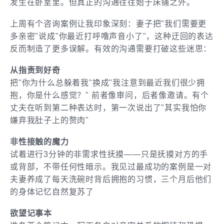
发生在卧室里。但真正的沟通往往始于床铺之外。
上周有个咨询案例让我印象深刻：妻子把"我们需要更
多亲密"说成"你最近打呼噜声音小了"，这种迂回的表达
反而制造了更多误解。有效的沟通需要打破这些迷思：
从指责到好奇
把"你为什么总躲着我"换成"我注意到最近我们很少拥
抱，你是什么感觉？" 前者像审问，后者像邀请。有个
丈夫在听到第二种表达时，第一次说出了"其实我怕你
嫌弃我肚子上的赘肉"
非性接触的魔力
试着进行3分钟的非需求性抚摸——只是抚摸对方的手
或背部，不带任何性暗示。我见过最成功的案例是一对
夫妻养成了每天洗碗时背后拥抱的习惯，三个月后他们
的身体记忆自然复苏了
欲望记事本