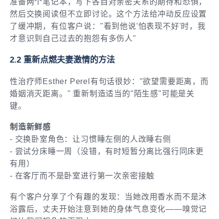
准备两个笔记本，写下各自对亲密关系的期待和恐惧，
然后交换阅读但不立即讨论。这个方法给冲动反应设置
了缓冲期，有位客户说："看到他说'怕表现不好'时，我
才意识到自己过去的抱怨有多伤人"
2.2 重新点燃夫妻激情的方法
性治疗师Esther Perel有句话很妙："欲望需要距离，而
婚姻消灭距离。" 重新制造适当的"陌生感"可能是关
键。
制造新鲜感
- 交换卧室角色：让习惯睡左侧的人改睡右侧
- 尝试分床睡一周（没错，有时短暂分离比强行同床更
有用）
- 在客厅而不是卧室进行第一次亲密接触
有个客户分享了个有趣的发现：当她改用香水而不是沐
浴露后，丈夫开始注意到她的身体气息变化——嗅觉记