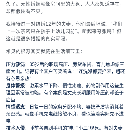
久了。无性婚姻就像房间里的大象，人人都知道存在，
却都假装看不见。
我接待过一对结婚12年的夫妻，他们最后坦诚："我们
上一次亲密是在孩子上幼儿园前"。听起来夸张吗？但
这就是很多婚姻的真实写照。
常见的根源其实就藏在生活细节里：
压力漩涡
：35岁后的职场高压、房贷车贷、育儿焦虑像三
座大山。记得有个客户苦笑着说："连洗澡都要掐表，哪还
有心思亲热"
身体警报
：激素水平下降、慢性疼痛、药物副作用这些生
理因素常被忽略。有个案例是丈夫长期服用降压药却羞于
启齿
情感透支
：日复一日的家务分配不均、婆媳矛盾等消耗着
亲密感。就像手机充电线接触不良，看似连着实际充不进
电
技术入侵
：睡前各自刷手机的"电子小三"现象。有对夫妻