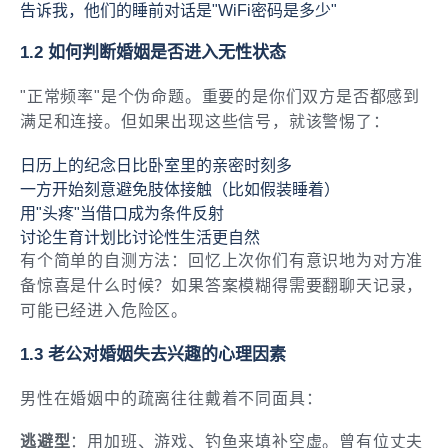
告诉我，他们的睡前对话是"WiFi密码是多少"
1.2 如何判断婚姻是否进入无性状态
"正常频率"是个伪命题。重要的是你们双方是否都感到
满足和连接。但如果出现这些信号，就该警惕了：
日历上的纪念日比卧室里的亲密时刻多
一方开始刻意避免肢体接触（比如假装睡着）
用"头疼"当借口成为条件反射
讨论生育计划比讨论性生活更自然
有个简单的自测方法：回忆上次你们有意识地为对方准
备惊喜是什么时候？如果答案模糊得需要翻聊天记录，
可能已经进入危险区。
1.3 老公对婚姻失去兴趣的心理因素
男性在婚姻中的疏离往往戴着不同面具：
逃避型
：用加班、游戏、钓鱼来填补空虚。曾有位丈夫