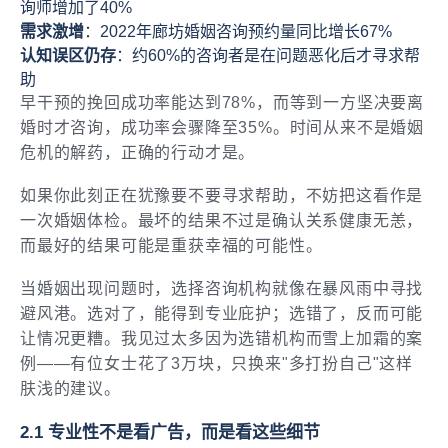
询师增加了40%
需求激增
：2022年廊坊婚姻咨询预约量同比增长67%
认知误区仍存
：约60%的咨询者是在问题恶化后才寻求帮
助
早干预的挽回成功率能达到78%，而等到一方坚决要离
婚时才咨询，成功率会骤降至35%。时间从来不是婚姻
危机的解药，正确的行动才是。
如果你此刻正在犹豫要不要寻求帮助，不妨把这看作是
一次婚姻体检。最坏的结果不过是确认关系健康无恙，
而最好的结果可能是重获幸福的可能性。
当婚姻出现问题时，选择咨询机构就像在暴风雨中寻找
避风港。选对了，能得到专业庇护；选错了，反而可能
让情况更糟。我见过太多因为选错机构而雪上加霜的案
例——有位女士花了3万块，只换来"多打扮自己"这样
肤浅的建议。
2.1 专业性不是看广告，而是看这些细节