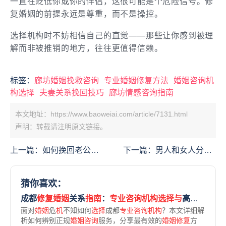
一直在贬低你或你的伴侣，这很可能是个危险信号。修
复婚姻的前提永远是尊重，而不是操控。
选择机构时不妨相信自己的直觉——那些让你感到被理
解而非被推销的地方，往往更值得信赖。
标签：
廊坊婚姻挽救咨询
专业婚姻修复方法
婚姻咨询机
构选择
夫妻关系挽回技巧
廊坊情感咨询指南
本文地址：https://www.baoweiai.com/article/7131.html
声明：转载请注明原文链接。
上一篇：
如何挽回老公的
下一篇：
男人和女人分手
变心说说短句：7个实用
后怎样挽回感情？心理学
技巧让婚姻重燃爱火
家教你5个科学挽回步骤
猜你喜欢：
成都
修复婚姻
关系
指南
：
专业咨询机构选择与
高效
挽回
方
面对
婚姻
危
机
不知如何
选择
成都
专业咨询机构
？本文详细解
析如何辨别正规
婚姻咨询
服务，分享最有效的
婚姻修复
方