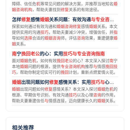
障碍、信任危
机
等常见问题的解决方案，并推荐当地知名
婚
姻咨询机构
，帮助夫妻找到
修复
关系的有效途径。
怎样
修复
感情
婚姻
关系问题：有效沟通
与专业咨询指南
探索如何通过有效沟通和
婚姻咨询修复
感情
婚姻
关系。本文
提供实用的沟通
技巧
，帮助夫妻减少冲突，增强信任，并
指
导如何
选择
合适的
婚姻咨询
师，评估
咨询
效果，重建健康
婚
姻
关系。
南
宁
挽回老公
的心：实用
技巧与专业咨询指南
面对
婚姻
危
机
，如何有效
挽回老公
的心？本文深入探讨
南
宁
本地
婚姻
问题的根源，提供
专业咨询机构
推荐
与
情感
挽回技
巧
，帮助你制定切实可行的
挽回
计划，重新点燃爱情火花。
婚姻
出现问题如何
修复
感情关系：实用
技巧与
心理
咨询指
婚姻
出现问题如何
修复
感情关系？本文深入探讨
婚姻
危
机
的
根源、早期信号识别、有效沟通
技巧
以及心理
咨询
的作用，
帮助夫妻重建信任
与
情感连接，迈向健康长久的
婚姻
关系。
相关推荐