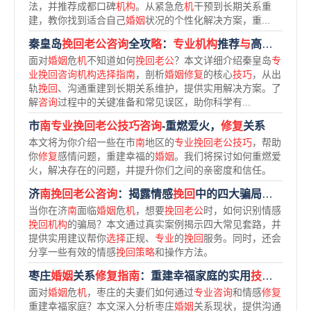
法，并推荐成都口碑
机构
。从紧急危
机
干预到长期关系重
建，教你找到适合自己
婚姻
状况的个性化解决方案，重...
秦皇岛
挽回老公咨询
全攻
略
：
专业机构
推荐
与
高效
挽回技
面对
婚姻
危
机
不知道如何
挽回老公
？本文详细介绍秦皇岛
专
业挽回咨询机构选择指南
，剖析
婚姻修复
的核心
技巧
，从出
轨
挽回
、沟通重建到长期关系维护，提供实用解决方案。了
解
咨询
过程中的关键准备和常见误区，助你科学有...
市
南专业挽回老公技巧咨询
-重燃爱火，
修复
关系
本文将为你介绍一些在市
南
地区的
专业挽回老公技巧
，帮助
你
修复
感情问题，重建幸福的
婚姻
。我们将探讨如何重燃爱
火，解决存在的问题，并提升你们之间的亲密度和信任。
济
南挽回老公咨询
：揭露情感
挽回
中的四大骗局，教你找到靠谱
当你在济
南
面临
婚姻
危
机
，想要
挽回老公
时，如何识别情感
挽回机构
的骗局？本文通过真实案例揭示四大常见套路，并
提供实用建议帮你
选择
正规、
专业
的
挽回
服务。同时，还会
分享一些有效的情感
挽回策略
和操作方法。
枣庄
婚姻
关系
修复指南
：重建幸福家庭的实用
技巧与机构
面对
婚姻
危
机
，枣庄的夫妻们如何通过
专业咨询
和情感
修复
重建幸福家庭？本文深入分析枣庄
婚姻
关系现状，提供沟通