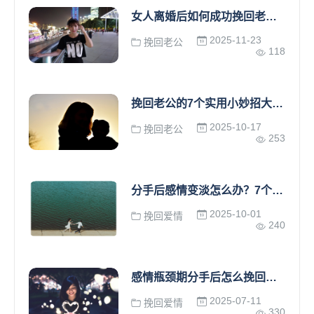
女人离婚后如何成功挽回老公？5个关键步骤让破镜重圆
2025-11-23
挽回老公
118
挽回老公的7个实用小妙招大全集：从沟通技巧到重建信任
2025-10-17
挽回老公
253
分手后感情变淡怎么办？7个科学挽回技巧让爱重燃
2025-10-01
挽回爱情
240
感情瓶颈期分手后怎么挽回？5步教你重建信任修复关系
2025-07-11
挽回爱情
330